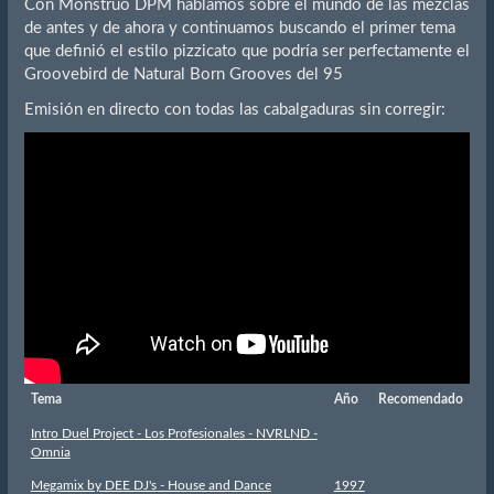
Con Monstruo DPM hablamos sobre el mundo de las mezclas
de antes y de ahora y continuamos buscando el primer tema
que definió el estilo pizzicato que podría ser perfectamente el
Groovebird de Natural Born Grooves del 95
Emisión en directo con todas las cabalgaduras sin corregir:
Tema
Año
Recomendado
Intro Duel Project - Los Profesionales - NVRLND -
Omnia
Megamix by DEE DJ's - House and Dance
1997