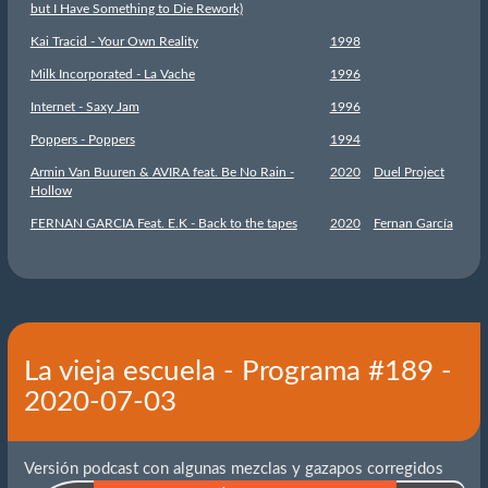
but I Have Something to Die Rework)
Kai Tracid - Your Own Reality
1998
Milk Incorporated - La Vache
1996
Internet - Saxy Jam
1996
Poppers - Poppers
1994
Armin Van Buuren & AVIRA feat. Be No Rain -
2020
Duel Project
Hollow
FERNAN GARCIA Feat. E.K - Back to the tapes
2020
Fernan García
La vieja escuela - Programa #189 -
2020-07-03
Versión podcast con algunas mezclas y gazapos corregidos