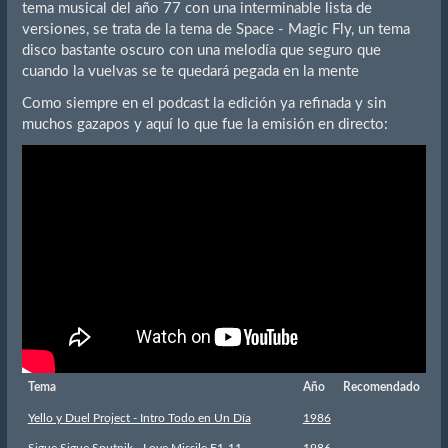
tema musical del año 77 con una interminable lista de
versiones, se trata de la tema de Space - Magic Fly, un tema
disco bastante oscuro con una melodía que seguro que
cuando la vuelvas se te quedará pegada en la mente
Como siempre en el podcast la edición ya refinada y sin
muchos gazapos y aquí lo que fue la emisión en directo:
Tema
Año
Recomendado
Yello y Duel Project - Intro Todo en Un Día
1986
Sigue Sigue Sputnik - Love Missile F1-11
1986