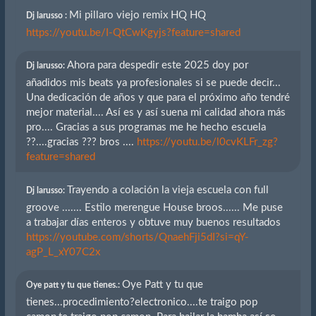
Mi pillaro viejo remix HQ HQ
Dj larusso :
https://youtu.be/I-QtCwKgyjs?feature=shared
Ahora para despedir este 2025 doy por
Dj larusso:
añadidos mis beats ya profesionales si se puede decir...
Una dedicación de años y que para el próximo año tendré
mejor material.... Así es y así suena mi calidad ahora más
pro.... Gracias a sus programas me he hecho escuela
??....gracias ??? bros ....
https://youtu.be/l0cvKLFr_zg?
feature=shared
Trayendo a colación la vieja escuela con full
Dj larusso:
groove ....... Estilo merengue House broos...... Me puse
a trabajar días enteros y obtuve muy buenos resultados
https://youtube.com/shorts/QnaehFji5dI?si=qY-
agP_L_xY07C2x
Oye Patt y tu que
Oye patt y tu que tienes.:
tienes...procedimiento?electronico....te traigo pop