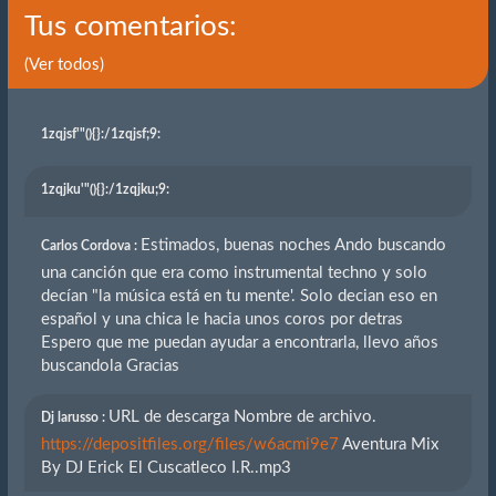
Tus comentarios:
(Ver todos)
1zqjsf'"(){}
:/1zqjsf;9:
1zqjku'"(){}
:/1zqjku;9:
Estimados, buenas noches Ando buscando
Carlos Cordova :
una canción que era como instrumental techno y solo
decían "la música está en tu mente'. Solo decian eso en
español y una chica le hacia unos coros por detras
Espero que me puedan ayudar a encontrarla, llevo años
buscandola Gracias
URL de descarga Nombre de archivo.
Dj larusso :
https://depositfiles.org/files/w6acmi9e7
Aventura Mix
By DJ Erick El Cuscatleco I.R..mp3