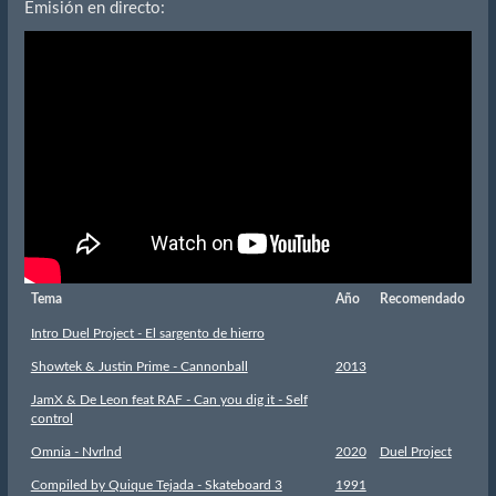
Emisión en directo:
Tema
Año
Recomendado
Intro Duel Project - El sargento de hierro
Showtek & Justin Prime - Cannonball
2013
JamX & De Leon feat RAF - Can you dig it - Self
control
Omnia - Nvrlnd
2020
Duel Project
Compiled by Quique Tejada - Skateboard 3
1991