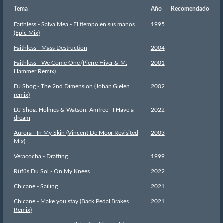
Tema
Año
Recomendado
Faithless - Salva Mea - El tiempo en sus manos
1995
(Epic Mix)
Faithless - Mass Destruction
2004
Faithless - We Come One (Pierre Hiver & M.
2001
Hammer Remix)
DJ Shog - The 2nd Dimension (Johan Gielen
2002
remix)
DJ Shog, Holmes & Watson, Amfree - I Have a
2022
dream
Aurora - In My Skin (Vincent De Moor Revisited
2003
Mix)
Veracocha - Drafting
1999
Rüfüs Du Sol - On My Knees
2022
Chicane - Sailing
2021
Chicane - Make you stay (Back Pedal Brakes
2021
Remix)