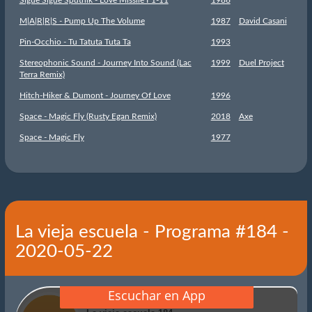
M|A|R|R|S - Pump Up The Volume
1987
David Casani
Pin-Occhio - Tu Tatuta Tuta Ta
1993
Stereophonic Sound - Journey Into Sound (Lac
1999
Duel Project
Terra Remix)
Hitch-Hiker & Dumont - Journey Of Love
1996
Space - Magic Fly (Rusty Egan Remix)
2018
Axe
Space - Magic Fly
1977
La vieja escuela - Programa #184 -
2020-05-22