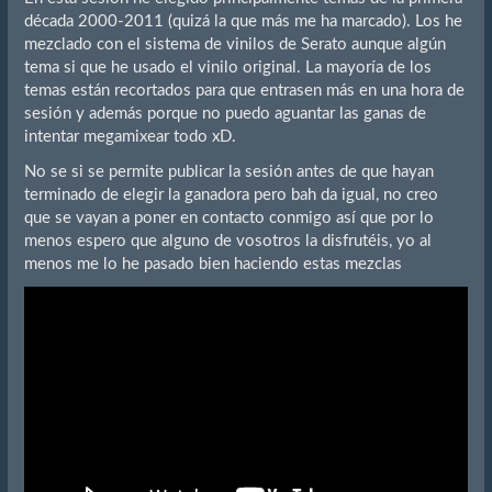
década 2000-2011 (quizá la que más me ha marcado). Los he
mezclado con el sistema de vinilos de Serato aunque algún
tema si que he usado el vinilo original. La mayoría de los
temas están recortados para que entrasen más en una hora de
sesión y además porque no puedo aguantar las ganas de
intentar megamixear todo xD.
No se si se permite publicar la sesión antes de que hayan
terminado de elegir la ganadora pero bah da igual, no creo
que se vayan a poner en contacto conmigo así que por lo
menos espero que alguno de vosotros la disfrutéis, yo al
menos me lo he pasado bien haciendo estas mezclas