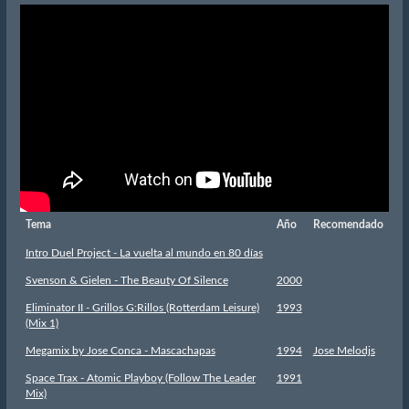
Tema
Año
Recomendado
Intro Duel Project - La vuelta al mundo en 80 días
Svenson & Gielen - The Beauty Of Silence
2000
Eliminator II - Grillos G:Rillos (Rotterdam Leisure)
1993
(Mix 1)
Megamix by Jose Conca - Mascachapas
1994
Jose Melodjs
Space Trax - Atomic Playboy (Follow The Leader
1991
Mix)