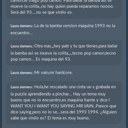
camon,te traigo pop camon. Para bailar la bamba así se
mueve la colita,,,no hay quien pueda separarnos noooo.
Será del 93....no se que vinilo es.
La de la bamba version maquina 1993 no la
Laura siemens.:
encuentro...
Otra mas,,,hey patt y tu que tienes,para bailar
Laura siemens.:
la bamba asi se mueve la colita,,,,,tecno pop camon,tecno
pop camon... Es maquina del 93.
Mr vain,mr hardcore.
Laura siemens.:
Hola,he rescatado una cinta ux-s grabada en
Laura siemens.:
la puzzle aprendiendo a pinchar... Hay un tema muy
bueno que no lo encuentro,es maquina fuerte y dice I
WANT YOU I WANT YOU SAYING MR VAIN..Parece que
dice saying,pero no lo se...sera del 1993 1994. ¿Alguien
sabe que vinilo es? El tema es muy bueno.