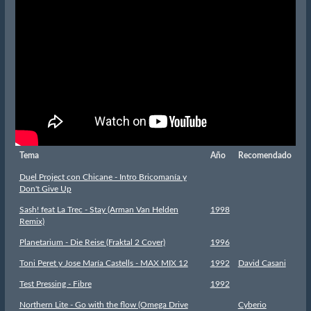
Tema
Año
Recomendado
Duel Project con Chicane - Intro Bricomanía y
Don't Give Up
Sash! feat La Trec - Stay (Arman Van Helden
1998
Remix)
Planetarium - Die Reise (Fraktal 2 Cover)
1996
Toni Peret y Jose María Castells - MAX MIX 12
1992
David Casani
Test Pressing - Fibre
1992
Northern Lite - Go with the flow (Omega Drive
Cyberio