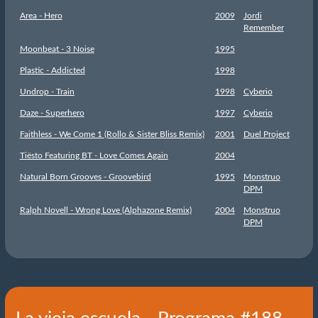
Area - Hero
2009
Jordi
Remember
Moonbeat - 3 Noise
1995
Plastic - Addicted
1998
Undrop - Train
1998
Cyberio
Daze - Superhero
1997
Cyberio
Faithless - We Come 1 (Rollo & Sister Bliss Remix)
2001
Duel Project
Tiësto Featuring BT - Love Comes Again
2004
Natural Born Grooves - Groovebird
1995
Monstruo
DPM
Ralph Novell - Wrong Love (Alphazone Remix)
2004
Monstruo
DPM