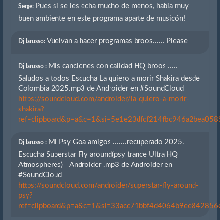
Pues si se les echa mucho de menos, habia muy
Serge:
buen ambiente en este programa aparte de musicón!
Vuelvan a hacer programas broos...... Please
Dj larusso:
Mis canciones con calidad HQ broos .....
Dj larusso :
Saludos a todos Escucha La quiero a morir Shakira desde
Colombia 2025.mp3 de Androider en #SoundCloud
https://soundcloud.com/androider/la-quiero-a-morir-
shakira?
ref=clipboard&p=a&c=1&si=5e1e23dfcf214fbc946a2bea0589
Mi Psy Goa amigos .......recuperado 2025.
Dj larusso :
Escucha Superstar Fly around(psy trance Ultra HQ
Atmospheres) - Androider .mp3 de Androider en
#SoundCloud
https://soundcloud.com/androider/superstar-fly-around-
psy?
ref=clipboard&p=a&c=1&si=33acc71bbf4d4064b9ee842856eb