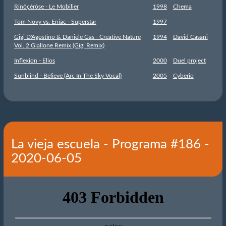
Rinôçérôse - Le Mobilier
1998
Chema
Tom Novy vs. Eniac - Superstar
1997
Gigi D'Agostino & Daniele Gas - Creative Nature
1994
David Casani
Vol. 2 Giallone Remix (Gigi Remix)
Inflexion - Elios
2000
Duel project
Sunblind - Believe (Arc In The Sky Vocal)
2005
Cyberio
La vieja escuela - Programa #186 -
2020-06-05