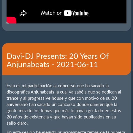
Davi-DJ Presents: 20 Years Of
Anjunabeats - 2021-06-11
Esta es mi participación al concurso que ha sacado la
discográfica Anjunabeats la cual ya sabéis que se dedican al
trance y al progressive house y que con motivo de su 20
aniversario han sacado un concurso donde quieren que la
gente mezcle los temas que más le hayan gustado en estos
20 años de existencia y que hayan sido publicados en su
sello claro.
En esta sesión he elegido principalmente temas de la primera