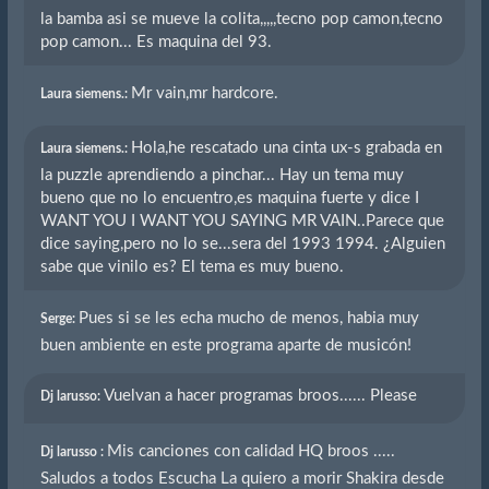
la bamba asi se mueve la colita,,,,,tecno pop camon,tecno
pop camon... Es maquina del 93.
Mr vain,mr hardcore.
Laura siemens.:
Hola,he rescatado una cinta ux-s grabada en
Laura siemens.:
la puzzle aprendiendo a pinchar... Hay un tema muy
bueno que no lo encuentro,es maquina fuerte y dice I
WANT YOU I WANT YOU SAYING MR VAIN..Parece que
dice saying,pero no lo se...sera del 1993 1994. ¿Alguien
sabe que vinilo es? El tema es muy bueno.
Pues si se les echa mucho de menos, habia muy
Serge:
buen ambiente en este programa aparte de musicón!
Vuelvan a hacer programas broos...... Please
Dj larusso:
Mis canciones con calidad HQ broos .....
Dj larusso :
Saludos a todos Escucha La quiero a morir Shakira desde