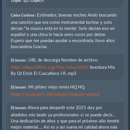
1zqjku'"(){}
:/1zqjku;9:
Estimados, buenas noches Ando buscando
Carlos Cordova :
una canción que era como instrumental techno y solo
decían "la música está en tu mente'. Solo decian eso en
español y una chica le hacia unos coros por detras
Espero que me puedan ayudar a encontrarla, llevo años
buscandola Gracias
URL de descarga Nombre de archivo.
Dj larusso :
https://depositfiles.org/files/w6acmi9e7
Aventura Mix
By DJ Erick El Cuscatleco I.R..mp3
Mi pillaro viejo remix HQ HQ
Dj larusso :
https://youtu.be/I-QtCwKgyjs?feature=shared
Ahora para despedir este 2025 doy por
Dj larusso:
añadidos mis beats ya profesionales si se puede decir...
Una dedicación de años y que para el próximo año tendré
mejor material.... Así es y así suena mi calidad ahora más