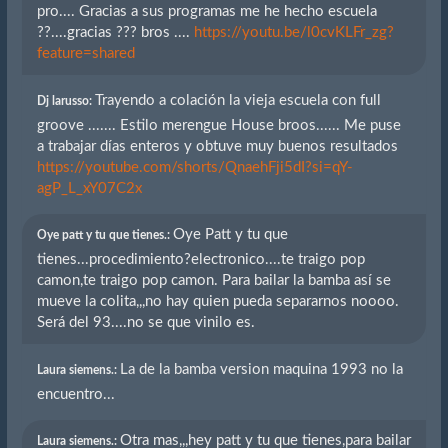
pro.... Gracias a sus programas me he hecho escuela
??....gracias ??? bros ....
https://youtu.be/l0cvKLFr_zg?
feature=shared
Trayendo a colación la vieja escuela con full
Dj larusso:
groove ....... Estilo merengue House broos...... Me puse
a trabajar días enteros y obtuve muy buenos resultados
https://youtube.com/shorts/QnaehFji5dI?si=qY-
agP_L_xY07C2x
Oye Patt y tu que
Oye patt y tu que tienes.:
tienes...procedimiento?electronico....te traigo pop
camon,te traigo pop camon. Para bailar la bamba así se
mueve la colita,,,no hay quien pueda separarnos noooo.
Será del 93....no se que vinilo es.
La de la bamba version maquina 1993 no la
Laura siemens.:
encuentro...
Otra mas,,,hey patt y tu que tienes,para bailar
Laura siemens.: