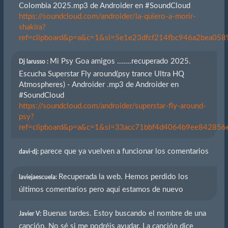
Colombia 2025.mp3 de Androider en #SoundCloud
https://soundcloud.com/androider/la-quiero-a-morir-
shakira?
ref=clipboard&p=a&c=1&si=5e1e23dfcf214fbc946a2bea0589
Mi Psy Goa amigos .......recuperado 2025.
Dj larusso :
Escucha Superstar Fly around(psy trance Ultra HQ
Atmospheres) - Androider .mp3 de Androider en
#SoundCloud
https://soundcloud.com/androider/superstar-fly-around-
psy?
ref=clipboard&p=a&c=1&si=33acc71bbf4d4064b9ee842856eb
parece que ya vuelven a funcionar los comentarios
davi-dj:
Recuperada la web. Hemos perdido los
laviejaescuela:
últimos comentarios pero aquí estamos de nuevo
Buenas tardes. Estoy buscando el nombre de una
Javier V:
canción. No sé si me podréis ayudar. La canción dice