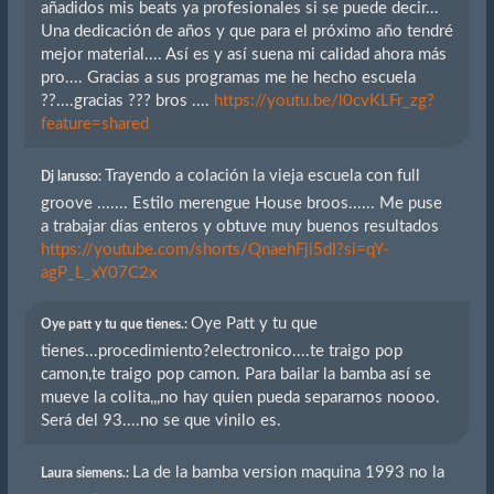
añadidos mis beats ya profesionales si se puede decir...
Una dedicación de años y que para el próximo año tendré
mejor material.... Así es y así suena mi calidad ahora más
pro.... Gracias a sus programas me he hecho escuela
??....gracias ??? bros ....
https://youtu.be/l0cvKLFr_zg?
feature=shared
Trayendo a colación la vieja escuela con full
Dj larusso:
groove ....... Estilo merengue House broos...... Me puse
a trabajar días enteros y obtuve muy buenos resultados
https://youtube.com/shorts/QnaehFji5dI?si=qY-
agP_L_xY07C2x
Oye Patt y tu que
Oye patt y tu que tienes.:
tienes...procedimiento?electronico....te traigo pop
camon,te traigo pop camon. Para bailar la bamba así se
mueve la colita,,,no hay quien pueda separarnos noooo.
Será del 93....no se que vinilo es.
La de la bamba version maquina 1993 no la
Laura siemens.: