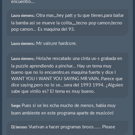
encuentro...
Otra mas,,,hey patt y tu que tienes,para bailar
Laura siemens.:
la bamba asi se mueve la colita,,,,,tecno pop camon,tecno
pop camon... Es maquina del 93.
Mr vain,mr hardcore.
Laura siemens.:
Hola,he rescatado una cinta ux-s grabada en
Laura siemens.:
la puzzle aprendiendo a pinchar... Hay un tema muy
bueno que no lo encuentro,es maquina fuerte y dice I
WANT YOU I WANT YOU SAYING MR VAIN..Parece que
dice saying,pero no lo se...sera del 1993 1994. ¿Alguien
sabe que vinilo es? El tema es muy bueno.
Pues si se les echa mucho de menos, habia muy
Serge:
buen ambiente en este programa aparte de musicón!
Vuelvan a hacer programas broos...... Please
Dj larusso: