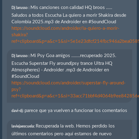
Mis canciones con calidad HQ broos .....
Dj larusso :
Saludos a todos Escucha La quiero a morir Shakira desde
Colombia 2025.mp3 de Androider en #SoundCloud
https://soundcloud.com/androider/la-quiero-a-morir-
shakira?
ref=clipboard&p=a&c=1&si=5e1e23dfcf214fbc946a2bea0589
Mi Psy Goa amigos .......recuperado 2025.
Dj larusso :
Escucha Superstar Fly around(psy trance Ultra HQ
Atmospheres) - Androider .mp3 de Androider en
#SoundCloud
https://soundcloud.com/androider/superstar-fly-around-
psy?
ref=clipboard&p=a&c=1&si=33acc71bbf4d4064b9ee842856eb
parece que ya vuelven a funcionar los comentarios
davi-dj:
Recuperada la web. Hemos perdido los
laviejaescuela:
últimos comentarios pero aquí estamos de nuevo