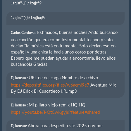
1zqjsf'"(){}
:/1zqjsf;9:
1zqjku'"(){}
:/1zqjku;9:
Estimados, buenas noches Ando buscando
Carlos Cordova :
una canción que era como instrumental techno y solo
decían "la música está en tu mente'. Solo decian eso en
español y una chica le hacia unos coros por detras
Espero que me puedan ayudar a encontrarla, llevo años
buscandola Gracias
URL de descarga Nombre de archivo.
Dj larusso :
https://depositfiles.org/files/w6acmi9e7
Aventura Mix
By DJ Erick El Cuscatleco I.R..mp3
Mi pillaro viejo remix HQ HQ
Dj larusso :
https://youtu.be/I-QtCwKgyjs?feature=shared
Ahora para despedir este 2025 doy por
Dj larusso: